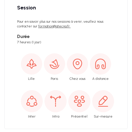
Session
Pour en savoir plus sur nos sessions à venir, veuillez nous
contacter sur
formation@atecna.fr
Durée
7 heures (1 jour)
Lille
Paris
Chez vous
A distance
Inter
Intra
Présentiel
Sur-mesure