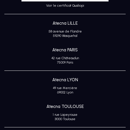
Voir le certificat Qualiopi
Atecna LILLE
58 avenue de Flandre
59290 Wasquehal
Atecna PARIS
42 rue Châteaudun
75009 Paris
Atecna LYON
49 rue Mercière
69002 Lyon
Atecna TOULOUSE
1 rue Lapeyrouse
31000 Toulouse