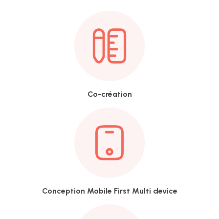
Co-création
IA
UX &
DESIGN
THINKING
Conception Mobile First Multi device
UI
DESIGN