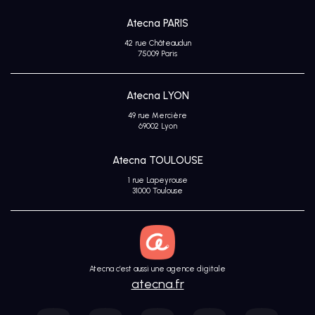
Atecna PARIS
42 rue Châteaudun
75009 Paris
Atecna LYON
49 rue Mercière
69002 Lyon
Atecna TOULOUSE
1 rue Lapeyrouse
31000 Toulouse
Atecna c’est aussi une agence digitale
atecna.fr