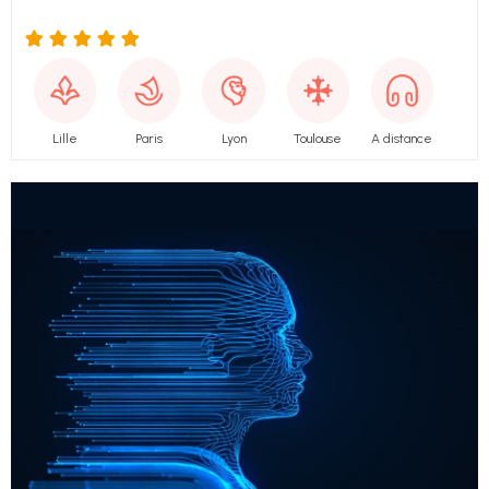
Lille
Paris
Lyon
Toulouse
A distance
IA
UX &
DESIGN