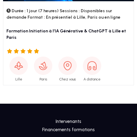
THINKING
Durée : 1 jour (7 heures) Sessions : Disponibles sur
demande Format : En présentiel à Lille, Paris ou en ligne
UI
DESIGN
Formation Initiation à l’IA Générative & ChatGPT à Lille et
Paris
SEO
Avis
clients
Lille
Paris
Chez vous
A distance
Intervenants
Financements formations