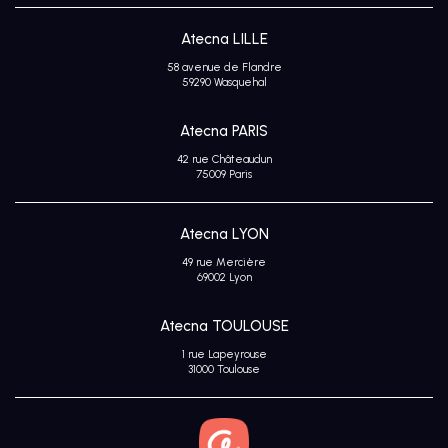
Atecna LILLE
58 avenue de Flandre
59290 Wasquehal
Atecna PARIS
42 rue Châteaudun
75009 Paris
Atecna LYON
49 rue Mercière
69002 Lyon
Atecna TOULOUSE
1 rue Lapeyrouse
31000 Toulouse