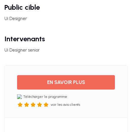
UX &
Public cible
DESIGN
THINKING
Ui Designer
UI
Intervenants
DESIGN
Ui Designer senior
SEO
Avis
EN SAVOIR PLUS
clients
Télécharger le programme
voir les avis clients