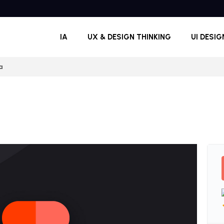
IA
UX & DESIGN THINKING
UI DESIG
a