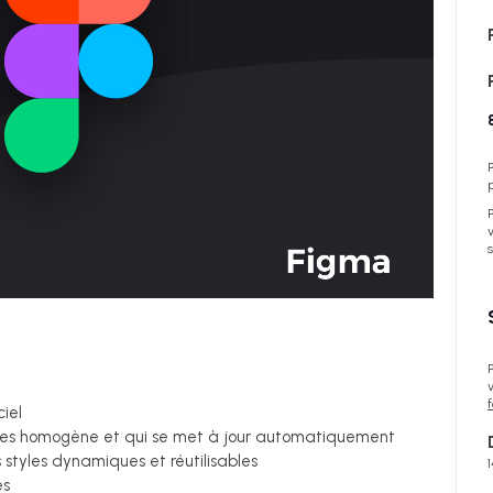
iel
es homogène et qui se met à jour automatiquement
styles dynamiques et réutilisables
es