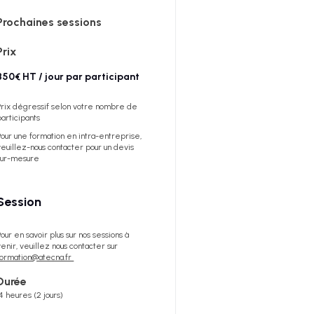
Prochaines sessions
Prix
850€ HT / jour par participant
Prix dégressif selon votre nombre de
participants
Pour une formation en intra-entreprise,
veuillez-nous contacter pour un devis
sur-mesure
Session
Pour en savoir plus sur nos sessions à
venir, veuillez nous contacter sur
formation@atecna.fr
Durée
14 heures (2 jours)