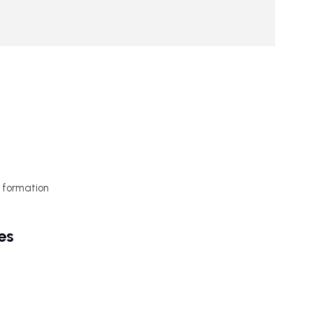
e formation
es