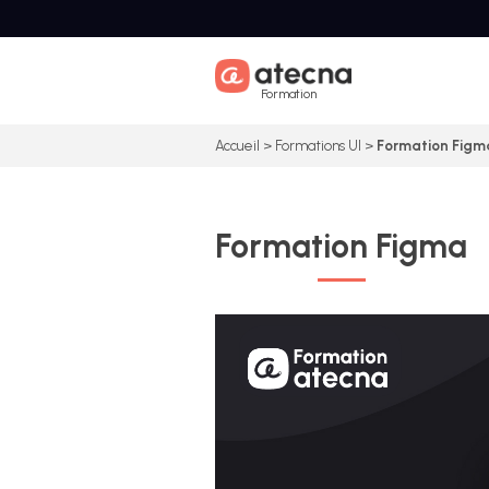
Skip
to
content
Formation
Accueil
>
Formations UI
>
Formation Figm
Formation Figma