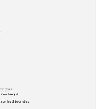
s
branches
c Zeroheight
sur les 2 journées