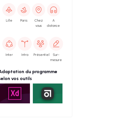
Lille
Paris
Chez
A
vous
distance
Inter
Intra
Présentiel
Sur-
mesure
Adaptation du programme
selon vos outils