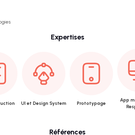
ogies
Expertises
App m
uction
UI et Design System
Prototypage
Res
Références