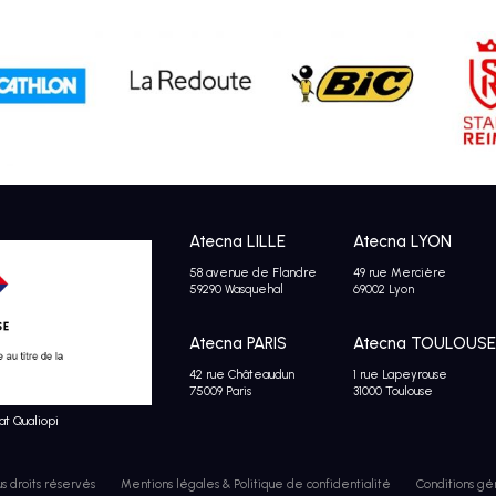
Atecna LILLE
Atecna LYON
58 avenue de Flandre
49 rue Mercière
59290 Wasquehal
69002 Lyon
Atecna PARIS
Atecna TOULOUSE
42 rue Châteaudun
1 rue Lapeyrouse
75009 Paris
31000 Toulouse
at Qualiopi
us droits réservés
Mentions légales & Politique de confidentialité
Conditions gé