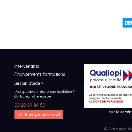
Intervenants
Financements formations
Besoin d’aide ?
Une question, un doute, une hésitation ?
Contactez notre équipe
03 20 89 84 50
Voir le certific
Envoyer un e-mail
© 2026 Atecna. To