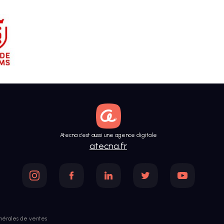
Atecna c’est aussi une agence digitale
atecna.fr
nérales de ventes