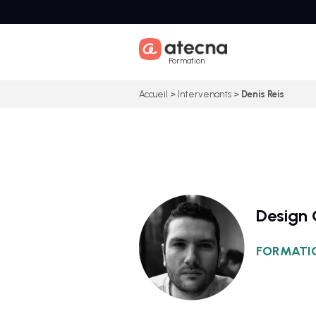
Skip
to
content
Formation
Accueil
>
Intervenants
>
Denis Reis
Design
FORMATIO