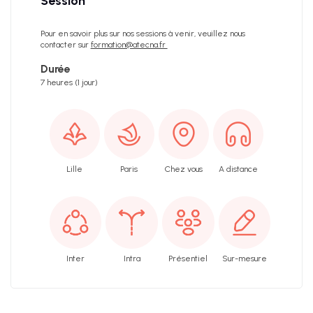
Session
Pour en savoir plus sur nos sessions à venir, veuillez nous
contacter sur
formation@atecna.fr
Durée
7 heures (1 jour)
Lille
Paris
Chez vous
A distance
Inter
Intra
Présentiel
Sur-mesure