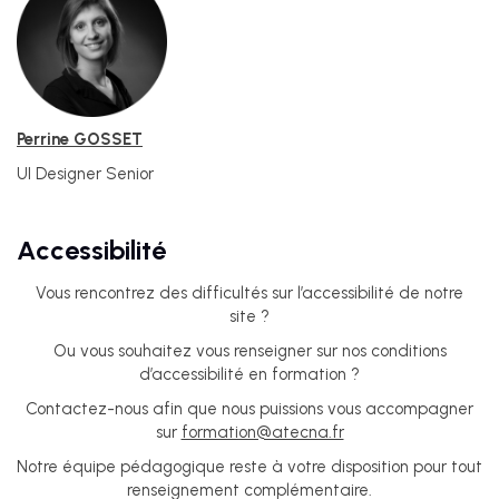
Perrine GOSSET
UI Designer Senior
IA
Accessibilité
UX &
Vous rencontrez des difficultés sur l’accessibilité de notre
DESIGN
site ?
THINKING
Ou vous souhaitez vous renseigner sur nos conditions
d’accessibilité en formation ?
UI
Contactez-nous afin que nous puissions vous accompagner
DESIGN
sur
formation@atecna.fr
Notre équipe pédagogique reste à votre disposition pour tout
renseignement complémentaire.
SEO