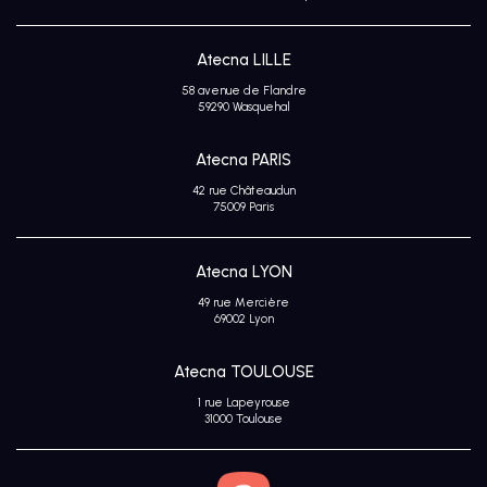
Atecna LILLE
58 avenue de Flandre
59290 Wasquehal
Atecna PARIS
42 rue Châteaudun
75009 Paris
Atecna LYON
49 rue Mercière
69002 Lyon
Atecna TOULOUSE
1 rue Lapeyrouse
31000 Toulouse