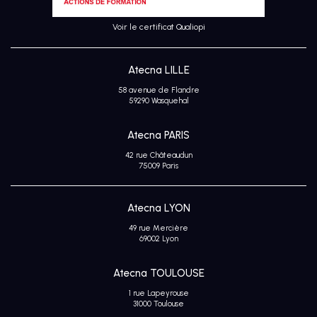
Voir le certificat Qualiopi
Atecna LILLE
58 avenue de Flandre
59290 Wasquehal
Atecna PARIS
42 rue Châteaudun
75009 Paris
Atecna LYON
49 rue Mercière
69002 Lyon
Atecna TOULOUSE
1 rue Lapeyrouse
31000 Toulouse