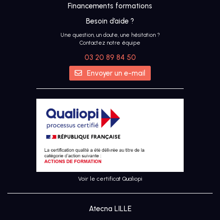
Financements formations
Besoin d’aide ?
Une question, un doute, une hésitation ?
Contactez notre équipe
03 20 89 84 50
IA
Envoyer un e-mail
UX &
DESIGN
THINKING
UI
DESIGN
Voir le certificat Qualiopi
SEO
Atecna LILLE