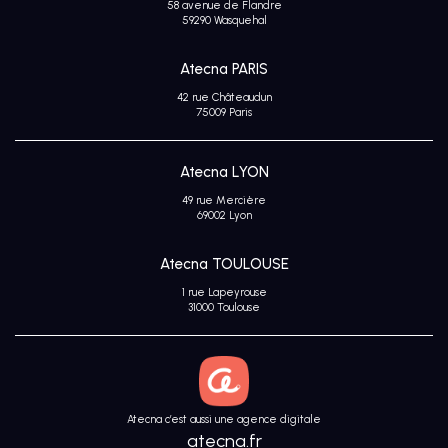
58 avenue de Flandre
Avis
59290 Wasquehal
clients
Atecna PARIS
42 rue Châteaudun
75009 Paris
Atecna LYON
49 rue Mercière
69002 Lyon
Atecna TOULOUSE
1 rue Lapeyrouse
31000 Toulouse
Atecna c’est aussi une agence digitale
atecna.fr