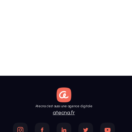
Atecna c’est aussi une agence digitale
atecna.fr