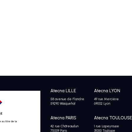
Atecna LILLE
Atecna LYON
58 avenue de Flandre
49 rue Mercière
59290 Wasquehal
69002 Lyon
Atecna PARIS
Atecna TOULOUSE
42 rue Châteaudun
1 rue Lapeyrouse
75009 Paris
31000 Toulouse