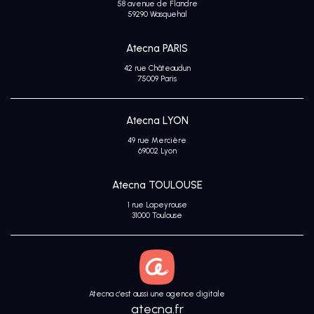
58 avenue de Flandre
Avis
59290 Wasquehal
clients
Atecna PARIS
42 rue Châteaudun
75009 Paris
Atecna LYON
49 rue Mercière
69002 Lyon
Atecna TOULOUSE
1 rue Lapeyrouse
31000 Toulouse
Atecna c’est aussi une agence digitale
atecna.fr