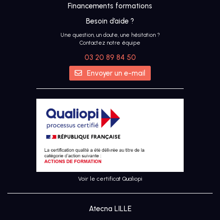
Financements formations
Besoin d’aide ?
Une question, un doute, une hésitation ?
Contactez notre équipe
03 20 89 84 50
IA
Envoyer un e-mail
UX &
DESIGN
THINKING
UI
DESIGN
Voir le certificat Qualiopi
SEO
Atecna LILLE