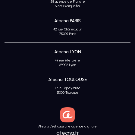
58 avenue de Flandre
Avis
59290 Wasquehal
clients
Atecna PARIS
42 rue Châteaudun
75009 Paris
Atecna LYON
49 rue Mercière
69002 Lyon
Atecna TOULOUSE
1 rue Lapeyrouse
31000 Toulouse
Atecna c’est aussi une agence digitale
atecna.fr