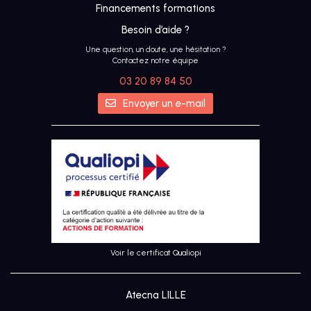
Financements formations
Besoin d’aide ?
Une question, un doute, une hésitation ?
Contactez notre équipe
03 20 89 84 50
IA
Envoyer un e-mail
UX &
DESIGN
THINKING
UI
DESIGN
Voir le certificat Qualiopi
SEO
Atecna LILLE