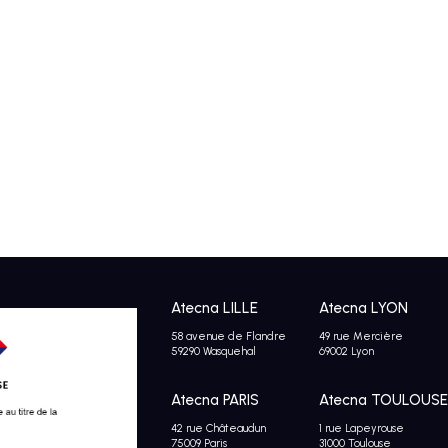
Atecna LILLE
Atecna LYON
58 avenue de Flandre
49 rue Mercière
59290 Wasquehal
69002 Lyon
Atecna PARIS
Atecna TOULOUSE
42 rue Châteaudun
1 rue Lapeyrouse
75009 Paris
31000 Toulouse