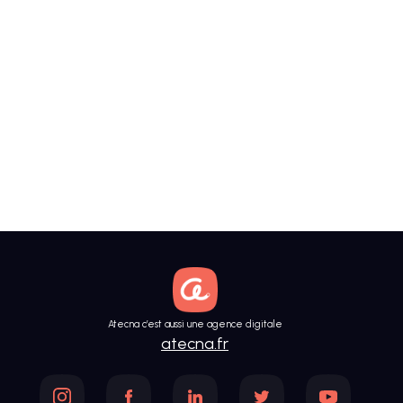
Atecna c’est aussi une agence digitale
atecna.fr