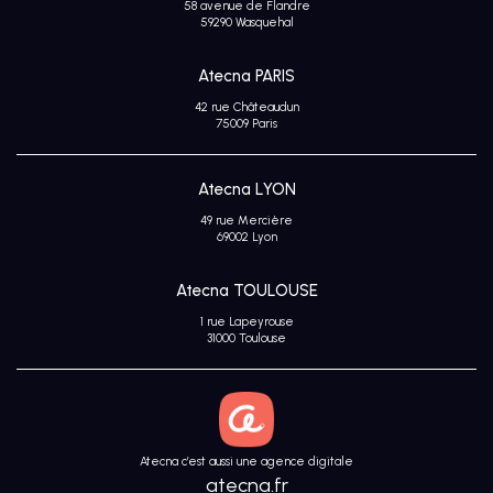
58 avenue de Flandre
Avis
59290 Wasquehal
clients
Atecna PARIS
42 rue Châteaudun
75009 Paris
Atecna LYON
49 rue Mercière
69002 Lyon
Atecna TOULOUSE
1 rue Lapeyrouse
31000 Toulouse
Atecna c’est aussi une agence digitale
atecna.fr