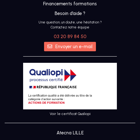
Financements formations
Besoin d’aide ?
Une question, un doute, une hésitation ?
Contactez notre équipe
03 20 89 84 50
IA
Envoyer un e-mail
UX &
DESIGN
THINKING
UI
DESIGN
Voir le certificat Qualiopi
SEO
Atecna LILLE