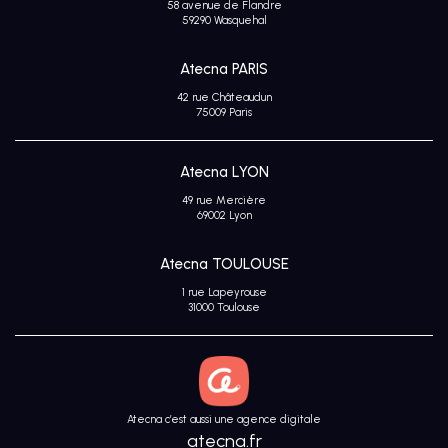
58 avenue de Flandre
Avis
59290 Wasquehal
clients
Atecna PARIS
42 rue Châteaudun
75009 Paris
Atecna LYON
49 rue Mercière
69002 Lyon
Atecna TOULOUSE
1 rue Lapeyrouse
31000 Toulouse
Atecna c’est aussi une agence digitale
atecna.fr