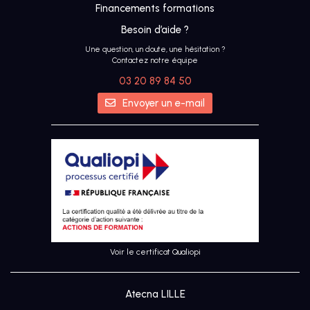
Financements formations
Besoin d’aide ?
Une question, un doute, une hésitation ?
Contactez notre équipe
03 20 89 84 50
IA
Envoyer un e-mail
UX &
DESIGN
THINKING
UI
DESIGN
Voir le certificat Qualiopi
SEO
Atecna LILLE