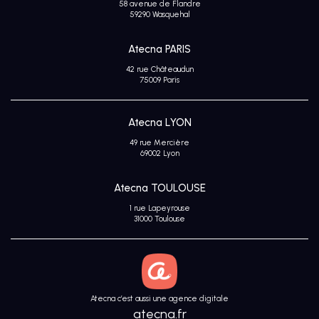
58 avenue de Flandre
Avis
59290 Wasquehal
clients
Atecna PARIS
42 rue Châteaudun
75009 Paris
Atecna LYON
49 rue Mercière
69002 Lyon
Atecna TOULOUSE
1 rue Lapeyrouse
31000 Toulouse
Atecna c’est aussi une agence digitale
atecna.fr