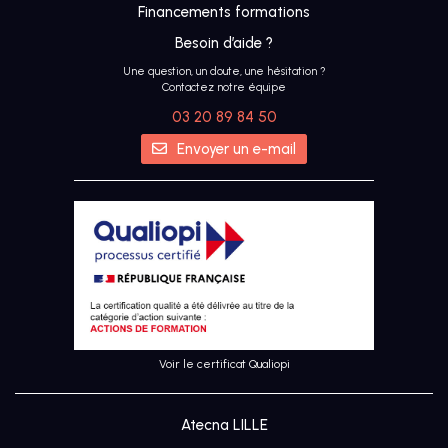
Financements formations
Besoin d’aide ?
Une question, un doute, une hésitation ?
Contactez notre équipe
03 20 89 84 50
IA
Envoyer un e-mail
UX &
DESIGN
THINKING
UI
DESIGN
Voir le certificat Qualiopi
SEO
Atecna LILLE