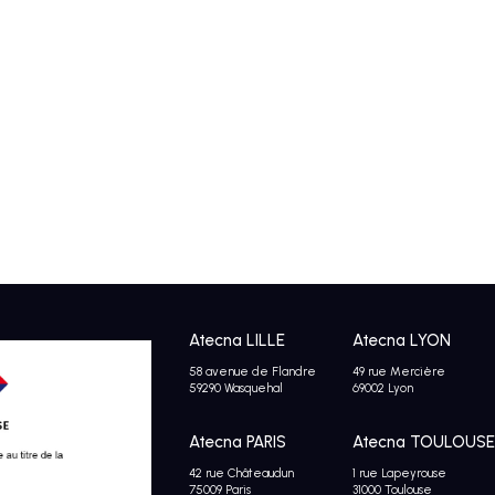
Atecna LILLE
Atecna LYON
58 avenue de Flandre
49 rue Mercière
59290 Wasquehal
69002 Lyon
Atecna PARIS
Atecna TOULOUSE
42 rue Châteaudun
1 rue Lapeyrouse
75009 Paris
31000 Toulouse