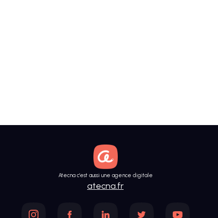
Atecna c’est aussi une agence digitale
atecna.fr