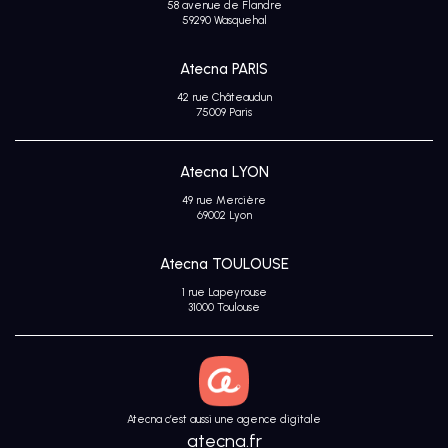
58 avenue de Flandre
Avis
59290 Wasquehal
clients
Atecna PARIS
42 rue Châteaudun
75009 Paris
Atecna LYON
49 rue Mercière
69002 Lyon
Atecna TOULOUSE
1 rue Lapeyrouse
31000 Toulouse
Atecna c’est aussi une agence digitale
atecna.fr