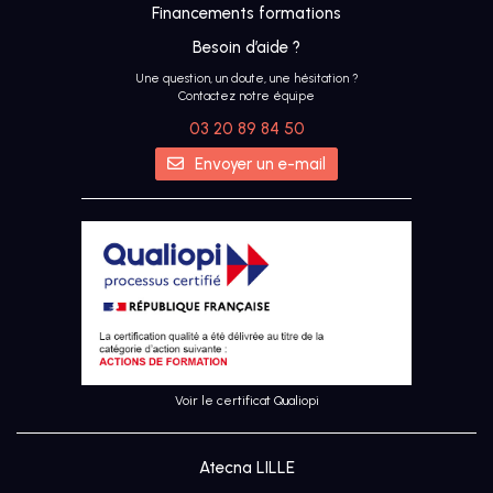
Financements formations
Besoin d’aide ?
Une question, un doute, une hésitation ?
Contactez notre équipe
03 20 89 84 50
IA
Envoyer un e-mail
UX &
DESIGN
THINKING
UI
DESIGN
Voir le certificat Qualiopi
SEO
Atecna LILLE