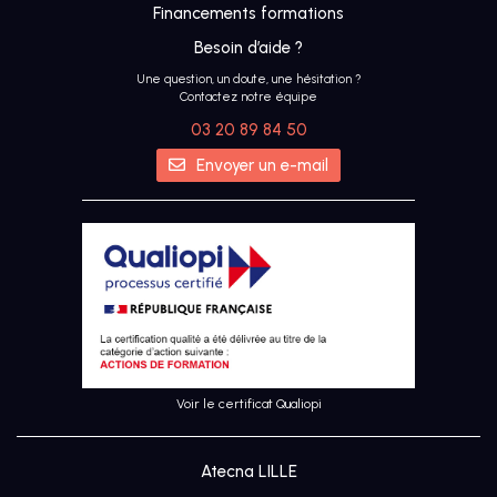
Financements formations
Besoin d’aide ?
Une question, un doute, une hésitation ?
Contactez notre équipe
03 20 89 84 50
IA
Envoyer un e-mail
UX &
DESIGN
THINKING
UI
DESIGN
Voir le certificat Qualiopi
SEO
Atecna LILLE