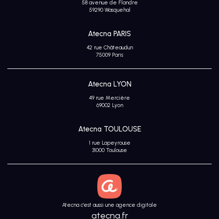
58 avenue de Flandre
Avis
59290 Wasquehal
clients
Atecna PARIS
42 rue Châteaudun
75009 Paris
Atecna LYON
49 rue Mercière
69002 Lyon
Atecna TOULOUSE
1 rue Lapeyrouse
31000 Toulouse
Atecna c’est aussi une agence digitale
atecna.fr