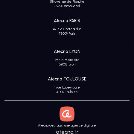
58 avenue de Flandre
Avis
59290 Wasquehal
clients
Atecna PARIS
42 rue Châteaudun
75009 Paris
Atecna LYON
49 rue Mercière
69002 Lyon
Atecna TOULOUSE
1 rue Lapeyrouse
31000 Toulouse
Atecna c’est aussi une agence digitale
atecna.fr