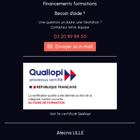
Financements formations
Besoin d’aide ?
Une question, un doute, une hésitation ?
Contactez notre équipe
03 20 89 84 50
IA
Envoyer un e-mail
UX &
DESIGN
THINKING
UI
DESIGN
Voir le certificat Qualiopi
SEO
Atecna LILLE