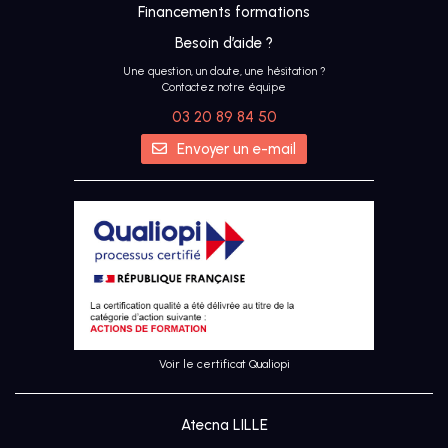
Financements formations
Besoin d’aide ?
Une question, un doute, une hésitation ?
Contactez notre équipe
03 20 89 84 50
IA
Envoyer un e-mail
UX &
DESIGN
THINKING
UI
DESIGN
Voir le certificat Qualiopi
SEO
Atecna LILLE