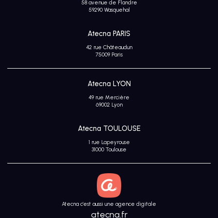
58 avenue de Flandre
Avis
59290 Wasquehal
clients
Atecna PARIS
42 rue Châteaudun
75009 Paris
Atecna LYON
49 rue Mercière
69002 Lyon
Atecna TOULOUSE
1 rue Lapeyrouse
31000 Toulouse
Atecna c’est aussi une agence digitale
atecna.fr