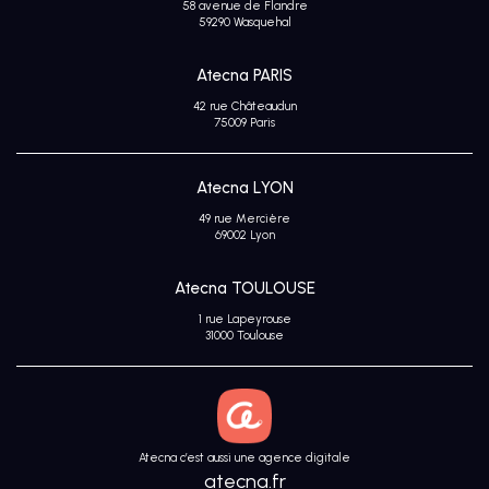
58 avenue de Flandre
Avis
59290 Wasquehal
clients
Atecna PARIS
42 rue Châteaudun
75009 Paris
Atecna LYON
49 rue Mercière
69002 Lyon
Atecna TOULOUSE
1 rue Lapeyrouse
31000 Toulouse
Atecna c’est aussi une agence digitale
atecna.fr