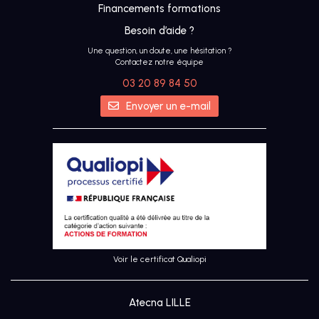
Financements formations
Besoin d’aide ?
Une question, un doute, une hésitation ?
Contactez notre équipe
03 20 89 84 50
IA
Envoyer un e-mail
UX &
DESIGN
THINKING
UI
DESIGN
Voir le certificat Qualiopi
SEO
Atecna LILLE