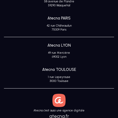
58 avenue de Flandre
Avis
59290 Wasquehal
clients
Atecna PARIS
42 rue Châteaudun
75009 Paris
Atecna LYON
49 rue Mercière
69002 Lyon
Atecna TOULOUSE
1 rue Lapeyrouse
31000 Toulouse
Atecna c’est aussi une agence digitale
atecna.fr