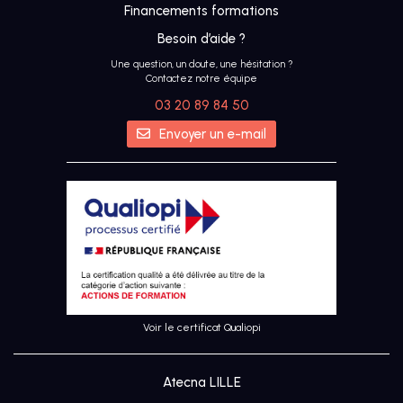
Financements formations
Besoin d’aide ?
Une question, un doute, une hésitation ?
Contactez notre équipe
03 20 89 84 50
IA
Envoyer un e-mail
UX &
DESIGN
THINKING
UI
DESIGN
Voir le certificat Qualiopi
SEO
Atecna LILLE